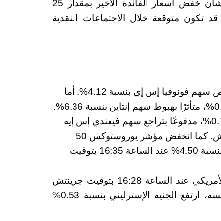
في الحفاظ على القوة الشرائية للمواطنين. وبشأن خفض أسعار الفائدة الأخير بمقدار 25
 تكون متوقعة خلال الاجتماعات النقدية
شهد مؤشر داكس تراجعًا بنسبة 0.45% مع انخفاض سهم فونوفيا إس إي بنسبة 4.12%. أما
مؤشر فايننشال تايمز 100 فقد انخفض بنسبة 0.49%، متأثرًا بهبوط سهم إنتاين بنسبة 6.36%.
من جانبه، سجل مؤشر كاك 40 انخفاضًا بنسبة 0.74%، مدفوعًا بتراجع سهم فيفندي إس إيه
بنسبة 68.58% عند الساعة 16:35 بتوقيت جرينتش. كما انخفض مؤشر يوروستوكس 50
بنسبة 0.41%، مع تراجع سهم ستيلانتيس إن في بنسبة 4.50% عند الساعة 16:35 بتوقيت
على صعيد العملات، استقر اليورو أمام الدولار الأمريكي عند الساعة 16:28 بتوقيت جرينتش
ليتم تداوله عند 1.04975 دولار. وفي الوقت نفسه، ارتفع الجنيه الإسترليني بنسبة 0.53%