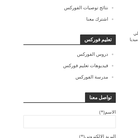
نتائج توصيات الفوركس
اشترك معنا
ي
يديا
تعليم فوركس
دروس الفوركس
فيديوهات تعليم فوركس
مدرسة الفوركس
تواصل معنا
الاسم(*)
البريد الالكترونى(*)