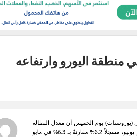
 منطقة اليورو وارتفاعه
 (يوروستات) يوم الخميس أن معدل البطالة
في منطقة اليورو تراجع بشكل طفيف خلال شهر يونيو، مسجلاً 6.2% مقارنةً بـ 6.3% في مايو