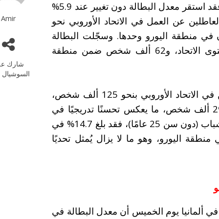
أما على مستوى الاتحاد الأوروبي ككل، فقد استقر معدل البطالة دون تغيير عند 5.9%
Amir
العاطلين عن العمل في الاتحاد الأوروبي نحو
ون شخص، من بينهم 10.700 مليون في منطقة اليورو وحدها. وسجّلت البطالة
تراجعًا شهريًا بمقدار 23 ألف شخص على مستوى الاتحاد، و62 ألف شخص ضمن منطقة
شارك عل
السوشيال م
أما بالمقارنة السنوية، فقد انخفض عدد العاطلين في الاتحاد الأوروبي بنحو 125 ألف شخص،
بينما تراجع العدد داخل منطقة اليورو بمقدار 293 ألف شخص، ما يعكس تحسنًا تدريجيًا في
وفيما يتعلق بـ معدل البطالة بين الشباب (دون سن 25 عامًا)، فقد بلغ 14.7% في
اد الأوروبي، في حين سجّل 14.1% في منطقة اليورو، وهو ما لا يزال يُمثل تحديًا
 في ألمانيا يوم الخميس أن معدل البطالة في