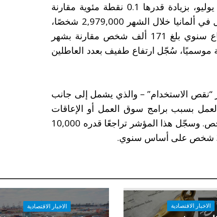
البلاد سجل ارتفاعًا طفيفًا إلى 6.3% خلال شهر يوليو، بزيادة قدرها 0.1 نقطة مئوية مقارنة
بشهر يونيو الماضي. وبلغ عدد العاطلين عن العمل في ألمانيا خلال الشهر 2,979,000 شخصًا،
بزيادة قدرها 65 ألفًا على أساس شهري، وارتفاع سنوي بلغ 171 ألف شخص مقارنة بشهر
الة المعدلة موسميًا، سُجّل ارتفاع طفيف بعدد العاطلين
شر “نقص الاستخدام” – والذي يشمل إلى جانب
 العمل بسبب برامج سوق العمل أو الإعاقات
المؤقتة – فقد بلغ العدد الإجمالي 3,609,000 شخص. وسجّل هذا المؤشر تراجعًا قدره 10,000
الاخبار الاقتصادية
الاخبار الاقتصادية