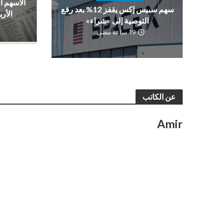
الأسهم ا
سهم سبيس إكس يقفز 12% بعد رفع
الأرب
التوصية إلى «شراء»
19 ساعة مضى
عن الكاتب
Amir