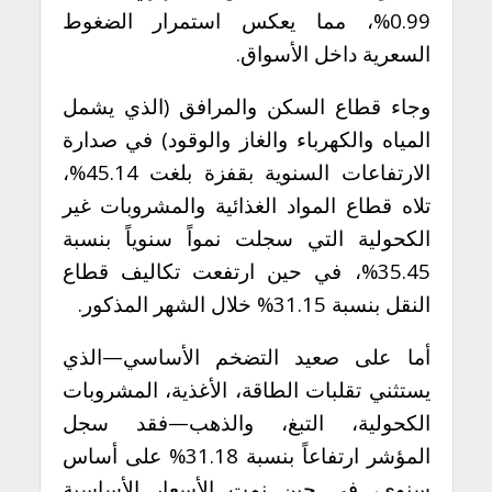
0.99%، مما يعكس استمرار الضغوط
السعرية داخل الأسواق.
وجاء قطاع السكن والمرافق (الذي يشمل
المياه والكهرباء والغاز والوقود) في صدارة
الارتفاعات السنوية بقفزة بلغت 45.14%،
تلاه قطاع المواد الغذائية والمشروبات غير
الكحولية التي سجلت نمواً سنوياً بنسبة
35.45%، في حين ارتفعت تكاليف قطاع
النقل بنسبة 31.15% خلال الشهر المذكور.
أما على صعيد التضخم الأساسي—الذي
يستثني تقلبات الطاقة، الأغذية، المشروبات
الكحولية، التبغ، والذهب—فقد سجل
المؤشر ارتفاعاً بنسبة 31.18% على أساس
سنوي، في حين نمت الأسعار الأساسية