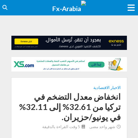
الاخبار الاقتصادية
انخفاض معدل التضخم في
تركيا من 32.61% إلى 32.11%
في يونيو/حزيران.
شهر واحد مضى
5 وقت القراءة بالدقيقة