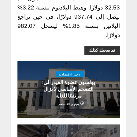
32.53 دولارًا. وهبط البلاديوم بنسبة 3.22%
ليصل إلى 937.74 دولارًا، في حين تراجع
البلاتين بنسبة 1.85% ليسجل 982.07
دولارًا.
قد يعجبك كذلك
الاخبار الاقتصادية
بولسون عضوة الفيدرالي:
التضخم الأساسي لا يزال
مرتفعًا للغاية
يوم واحد مضى