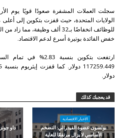
سجلت العملات المشفرة صعودًا قويًا يوم الأر
للوظائف انخفاضًا بـ32 ألف وظيفة، 
خفض الفائدة بوتيرة أسرع لدعم الاقتصاد.
دولار.
قد يعجبك كذلك
الاخبار الاقتصادية
بولسون عضوة الفيدرالي: التضخم
الأساسي لا يزال مرتفعًا للغاية
و