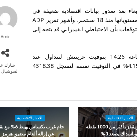
بعاء بعد صدور بيانات اقتصادية ضعيفة في
الولايات المتحدة، حيث قفزت بتكوين إلى أعلى مستوياتها منذ 18 سبتمبر. وأظهر تقرير ADP
مما زاد من التوقعات بأن الاحتياطي الفيدرالي قد يتجه إلى
Amir
ارتفعت بتكوين بنسبة 2.83% في تمام الساعة 14:26 بتوقيت غرينتش لتتداول عند
117259.449 دولار. كما قفزت إيثريوم بنسبة 4.15% في التوقيت نفسه لتسجل 4318.38
شارك عل
السوشيال م
الاخبار الاقتصادية
الاخبار الاقتصادية
داو جونز يقفز بأكثر من 1000 نقطة
خام غرب تكساس يهبط 6%
ناسداك يصعد 3%
عن إزالة ألغام مضيق هرمز