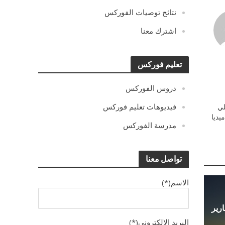
نتائج توصيات الفوركس
اشترك معنا
تعليم فوركس
دروس الفوركس
فيديوهات تعليم فوركس
ي
يديا
مدرسة الفوركس
تواصل معنا
الاسم(*)
 مع تقارير
البريد الالكترونى(*)