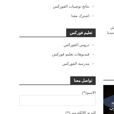
نتائج توصيات الفوركس
اشترك معنا
ي
يديا
تعليم فوركس
دروس الفوركس
فيديوهات تعليم فوركس
مدرسة الفوركس
تواصل معنا
الاسم(*)
ت
رب
البريد الالكترونى(*)