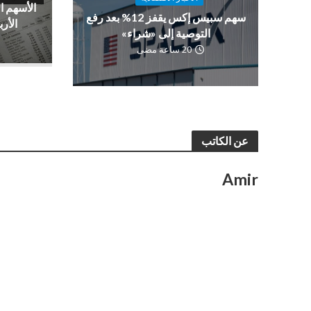
الأسهم ا
سهم سبيس إكس يقفز 12% بعد رفع
الأرب
التوصية إلى «شراء»
20 ساعة مضى
عن الكاتب
Amir