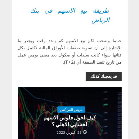
طريقة بيع الاسهم في بنك
الرياض
ختاما وضحت لكم بيع الاسهم كم ياخذ وقت ويجدر بنا
الإشارة إلى أن تسوية صفقات الأوراق المالية تكتمل بكل
فئاتها سواء كانت سندات أو صكوك بعد مضي يومين عمل
من تاريخ تنفيذ الصفقة أي (T+2).
قد يعجبك كذلك
دروس الفوركس
كيف احول فلوس الاسهم
لحسابي الاهلي ؟
29 أكتوبر، 2023