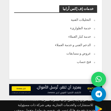
خدمات إف إكس أرابيا
التحليلات الفنية
خدمة الطوارىء
خدمة كبار العملاء
الدعم الفنى و خدمة العملاء
عروض و مسابقات
فتح حساب
يعد موقع إف إكس ارابيا مملوكًا لشركة FXCommission
للاستشارات والخدمات التجارية، وهي شركة ذات مسؤولية
محدودة يقع مقرها الرئيسي في جمهورية بولندا، وتعمل بموجب