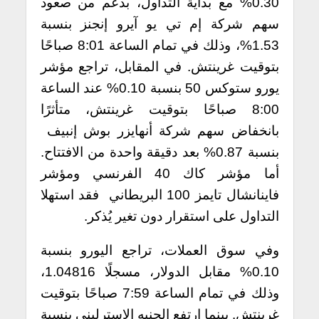
0.30% مع بداية التداول، بدعم من صعود
سهم شركة إم تي يو آيرو إنجنز بنسبة
1.53%، وذلك في تمام الساعة 8:01 صباحًا
بتوقيت غرينتش. في المقابل، تراجع مؤشر
يورو ستوكس 50 بنسبة 0.10% عند الساعة
8:00 صباحًا بتوقيت غرينتش، متأثرًا
بانخفاض سهم شركة أنهايزر بوش إنبيف
بنسبة 0.87% بعد دقيقة واحدة من الافتتاح.
أما مؤشر كاك 40 الفرنسي ومؤشر
فاينانشال تايمز 100 البريطاني فقد استهلا
التداول على استقرار دون تغير يُذكر.
وفي سوق العملات، تراجع اليورو بنسبة
0.10% مقابل الدولار، مسجلًا 1.04816،
وذلك في تمام الساعة 7:59 صباحًا بتوقيت
غرينتش. بينما ارتفع الجنيه الإسترليني بنسبة