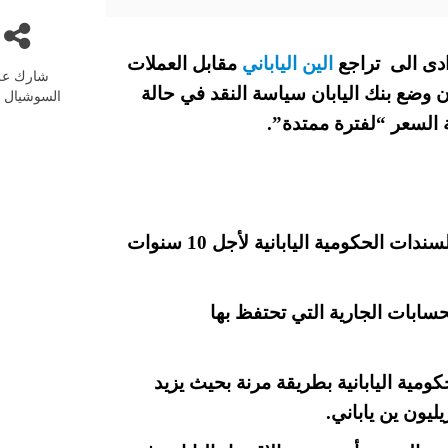
 ادى الى تراجع
الين الياباني
مقابل العملات
شارك عل
أن وضع بنك اليابان سياسة النقد في حالة
السوشيال م
 السعر “لفترة ممتدة”.
شراء السندات الحكومية بحيث تظل عائدات السندات الحكومية اليابانية لأجل 10 سنوات
رة بنسبة فائدة 0.1٪ على الحسابات الجارية التي تحتفظ بها
مية اليابانية بطريقة مرنة بحيث يزيد