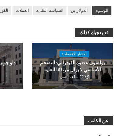
الوسوم
الدولار ين
السياسة النقدية
العملات
الفو
قد يعجبك كذلك
الاخبار الاقتصادية
بولسون عضوة الفيدرالي: التضخم
الأساسي لا يزال مرتفعًا للغاية
و
22 ساعة مضى
عن الكاتب