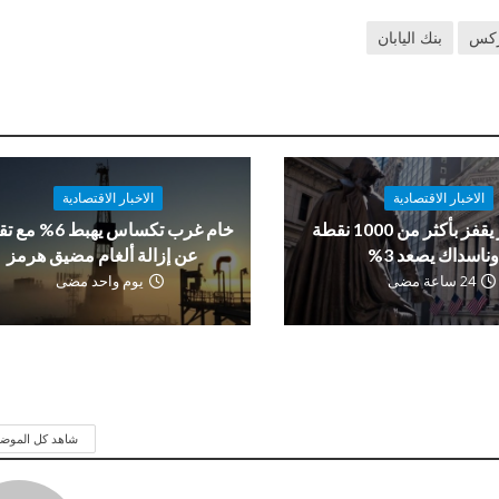
ركس
بنك اليابان
الاخبار الاقتصادية
الاخبار الاقتصادية
داو جونز يقفز بأكثر من 1000 نقطة
خام غرب تكساس يهبط 6%
ناسداك يصعد 3%
عن إزالة ألغام مضيق هرمز
24 ساعة مضى
يوم واحد مضى
شاهد كل الموض