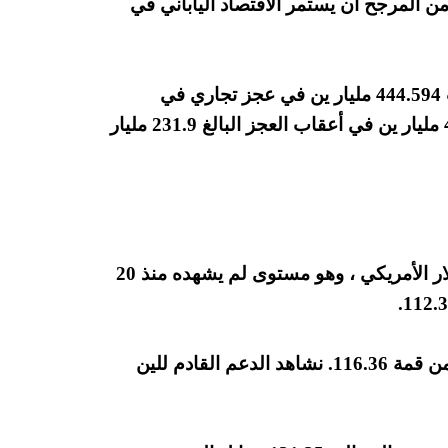
 من المرجح أن يستمر الاقتصاد الياباني في
أظهرت بيانات من وزارة المالية أن اليابان سجلت 444.594 مليار ين في عجز تجاري في
أغسطس. وتغلب على التوقعات بعجز قدره 483.2 مليار ين في أعقاب العجز البالغ 231.9 مليار
انخفض الين بنسبة 0.07٪ إلى 112.43 مقابل الدولار الأمريكي ، وهو مستوى لم يشهده منذ 20
قلص الين المكاسب إلى 116.58 مقابل الفرنك ، من قمة 116.36. نشاهد الدعم القادم للين