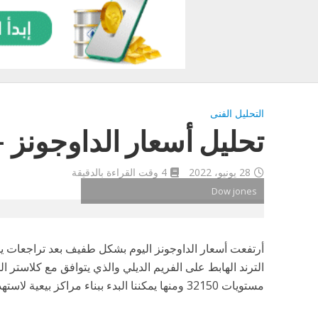
التحليل الفنى
تحليل أسعار الداوجونز – الثلاثاء
28 يونيو، 2022
4 وقت القراءة بالدقيقة
Dow jones
أرتفعت أسعار الداوجونز اليوم بشكل طفيف بعد تراجعات 
مستويات 32150 ومنها يمكننا البدء ببناء مراكز بيعية لاستهداف مستويات 31200 ثم 30400.