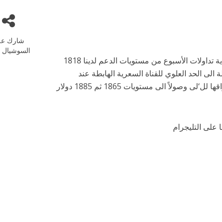
شارك عل
السوشيال م
أرتفعت أسعار الذهب اليوم بقوة بعد بدأ الارتفاع مع نهاية تداولات الأسبوع من مستويات الدعم لدينا 1818
الى الحد العلوي للقناة السعرية الهابطة عند
مستهدفنا الاول حول مستويات 1840 دولار في انتظار اختراقها لل‘لى وصولاً الى مستويات 1865 ثم 1885 دولار
 على التليجرام