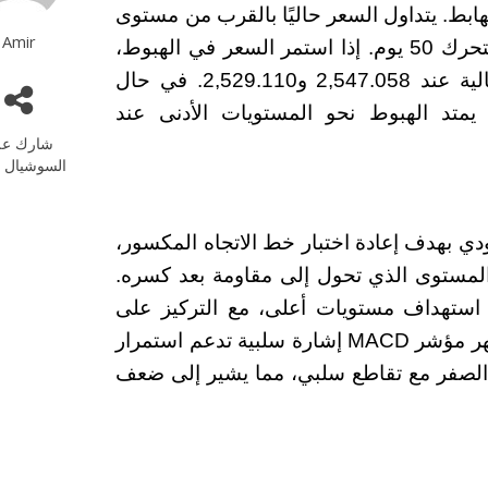
لهابط. يتداول السعر حاليًا بالقرب من مستوى
Amir
2,571.205، ويتواجد أدنى من خط المتوسط المتحرك 50 يوم. إذا استمر السعر في الهبوط،
فمن المحتمل أن يستهدف مستويات الدعم التالية عند 2,547.058 و2,529.110. في حال
تد الهبوط نحو المستويات الأدنى عند
شارك عل
السوشيال م
دي بهدف إعادة اختبار خط الاتجاه المكسور،
لسعر مقاومة عند 2,599.996، وهو المستوى الذي تحول إلى مقاومة بعد كسره.
 استهداف مستويات أعلى، مع التركيز على
المستوى 2,657.367 كهدف صعودي محتمل. يظهر مؤشر MACD إشارة سلبية تدعم استمرار
 الصفر مع تقاطع سلبي، مما يشير إلى ضعف