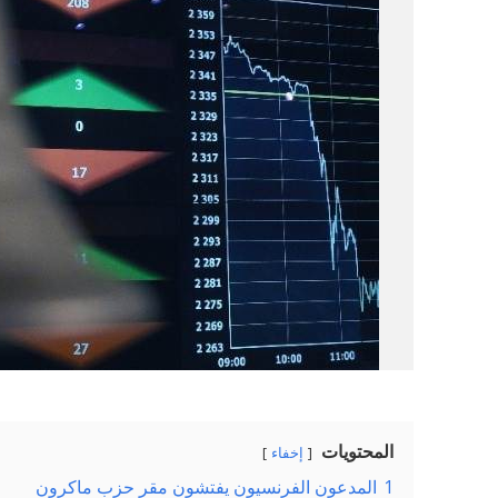
المحتويات
إخفاء
1
المدعون الفرنسيون يفتشون مقر حزب ماكرون