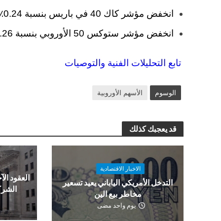
انخفض مؤشر كاك 40 في باريس بنسبة 0.24٪.
انخفض مؤشر ستوكس 50 الأوروبي بنسبة 0.26٪ في نفس الوقت.
تابع التحليلات الفنية والتوصيات
الوسوم
الأسهم الأوروبية
قد يعجبك كذلك
الاخبار الاقتصادية
العقود الآج
التدخل الأمريكي الياباني يعيد تسعير
الشرك
مخاطر بيع الين
يوم واحد مضى