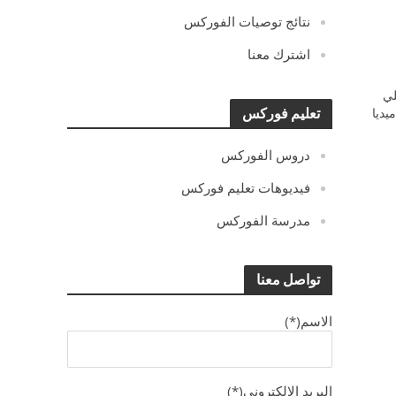
نتائج توصيات الفوركس
اشترك معنا
ي
يديا
تعليم فوركس
دروس الفوركس
فيديوهات تعليم فوركس
مدرسة الفوركس
تواصل معنا
الاسم(*)
البريد الالكترونى(*)