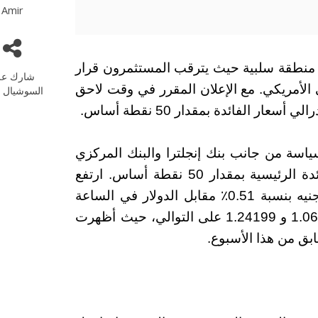
Amir
ولات الأسهم الأوروبية 14-12-2022 في منطقة سلبية حيث يترقب المستثمرون قرار
شارك عل
الأمريكي. مع الإعلان المقرر في وقت لاحق
السوشيال م
ار الفائدة بمقدار 50 نقطة أساس.
سياسة من جانب بنك إنجلترا والبنك المركزي
الأوروبي، حيث شهد كلا البنكين رفع أسعار الفائدة الرئيسية بمقدار 50 نقطة أساس. ارتفع
اليورو بنسبة 0.31٪ مقابل الدولار بينما ارتفع الجنيه بنسبة 0.51٪ مقابل الدولار في الساعة
5:30 مساءً بتوقيت وسط أوروبا للبيع بسعر 1.06592 و 1.24199 على التوالي، حيث أظهرت
ابق من هذا الأسبوع.