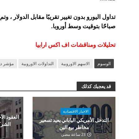
صباحًا بتوقيت وسط أوروبا.
تحليلات ومناقشات اف اكس ارابيا
الوسوم
الاسهم الاوروبية
التداولات الاوروبية
مؤشر د
قد يعجبك كذلك
الاخبار الاقتصادية
العقود الآج
التدخل الأمريكي الياباني يعيد تسعير
الشرك
مخاطر بيع الين
23 ساعة مضى