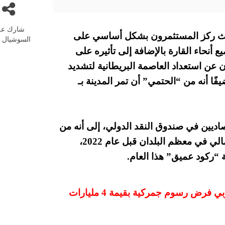
شارك عل
تداولات الاسهم الاوروبية 14-10-2020 حيث ركز المستثمرون بشكل أساسي على
السوشيال م
أنحاء القارة بالإضافة إلى تأثيره على
عن استعداد العاصمة البريطانية لتشديد
ًا أنه من “الحتمي” أن تمر المدينة بـ
ديين في صندوق النقد الدولي، إلى أنه من
غير المرجح أن تعود مستويات الناتج المحلي الإجمالي في معظم البلدان قبل عام 2022،
“ركود عميق” هذا العام.
قواعد منظمة التجارة العالمية يمكن للاتحاد الأوروبي فرض رسوم جمركية بقيمة 4 مليارات