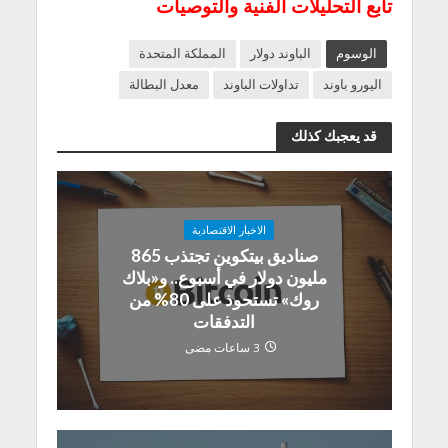
تابع التحليلات الفنية والتوصيات
الوسوم
الباوند دولار
المملكة المتحدة
اليورو باوند
تداولات الباوند
معدل البطالة
قد يعجبك كذلك
الاخبار الاقتصادية
صناديق بيتكوين تجتذب 865
مليون دولار في أسبوع.. و«بلاك
روك» تستحوذ على 80% من
التدفقات
3 ساعات مضى