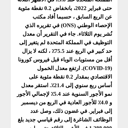
حتى فبراير 2022، بانخفاض 0.2 نقطة مئوية
عن الربع السابق ، حسبما أفاد مكتب
الإحصاء الوطني (ONS) في تقريره الذي
نُشر يوم الثلاثاء. جاء في التقرير أن معدل
التوظيف في المملكة المتحدة لم يتغير إلى
حد كبير في الربع عند 75.5٪ ، لكنه لا يزال
أقل من مستويات الوباء قبل فيروس كورونا
(COVID-19). ارتفع معدل الخمول
الاقتصادي بمقدار 0.2 نقطة مئوية على
أساس ربع سنوي إلى 21.4٪. استقر معدل
نمو الأجور السنوية عند 5.4٪ لإجمالي الأجور
و 4.0٪ للأجور العادية في الربع من ديسمبر
إلى فبراير. في غضون ذلك، وصل عدد
الوظائف الشاغرة إلى رقم قياسي جديد بلغ