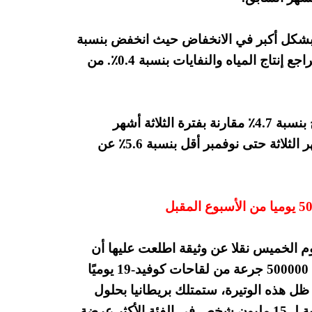
ر بشكل أكبر في الانخفاض حيث انخفض بنسبة
3.4٪. وانخفض إنتاج الكهرباء والغاز بنسبة 2.3٪ وتراجع إنتاج المياه والنفايات بنسبة 0.4٪. من
في الأشهر الثلاثة حتى نوفمبر، قفز إجمالي الإنتاج بنسبة 4.7٪ مقارنة بفترة الثلاثة أشهر
السابقة. على أساس سنوي، كان الإنتاج في الأشهر الثلاثة حتى نوفمبر أقل بنسبة 5.6٪ عن
وم الخميس نقلا عن وثيقة اطلعت عليها أن
حكومة المملكة المتحدة ستكون قادرة على إدارة 500000 جرعة من لقاحات كوفيد-19 يوميًا
ي ظل هذه الوتيرة، ستمتلك بريطانيا بحلول
نهاية فبراير كمية كافية من اللقاحات لتوفير الحماية لـ 15 مليون شخص في الفئة الأكثر عرضة