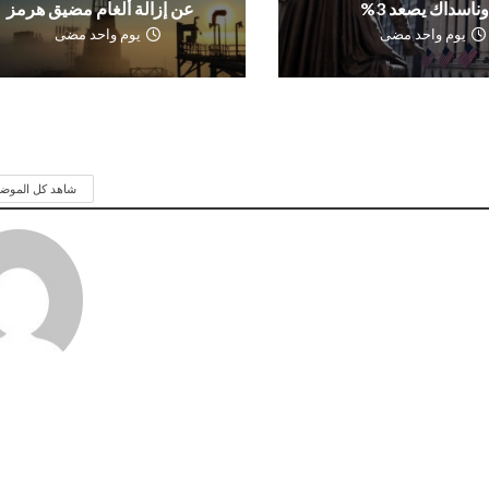
ناسداك يصعد 3%
عن إزالة ألغام مضيق هرمز
يوم واحد مضى
يوم واحد مضى
شاهد كل الموض