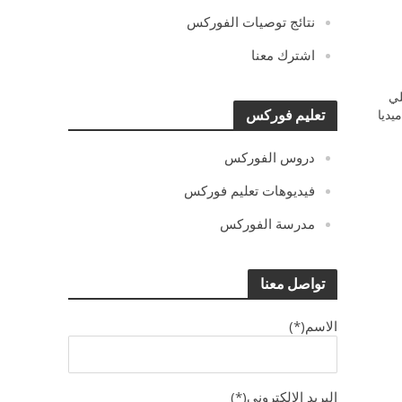
نتائج توصيات الفوركس
اشترك معنا
ي
يديا
تعليم فوركس
دروس الفوركس
فيديوهات تعليم فوركس
مدرسة الفوركس
تواصل معنا
الاسم(*)
البريد الالكترونى(*)