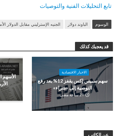
تابع التحليلات الفنية والتوصيات
الوسوم
الباوند دولار
الجنيه الإسترليني مقابل الدولار الأ
قد يعجبك كذلك
الاخبار الاقتصادية
الأسهم ا
سهم سبيس إكس يقفز 12% بعد رفع
الأرب
التوصية إلى «شراء»
21 ساعة مضى
عن الكاتب