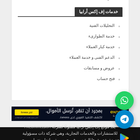
خدمات إف إكس أرابيا
التحليلات الفنية
خدمة الطوارىء
خدمة كبار العملاء
الدعم الفنى و خدمة العملاء
عروض و مسابقات
فتح حساب
يعد موقع إف إكس ارابيا مملوكًا لشركة FXCommission
للاستشارات والخدمات التجارية، وهي شركة ذات مسؤولية
محدودة يقع مقرها الرئيسي في جمهورية بولندا، وتعمل بموجب