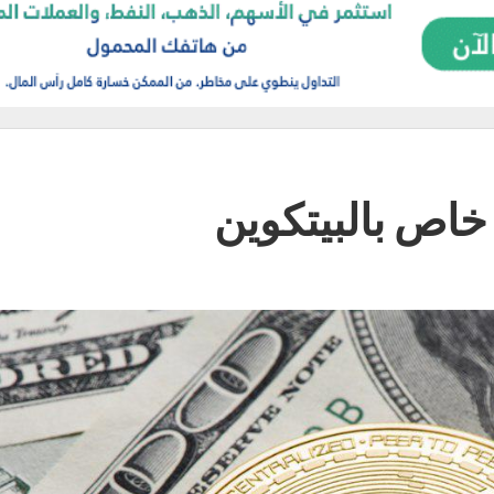
اص بالبيتكوين