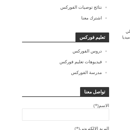
نتائج توصيات الفوركس
اشترك معنا
ي
يديا
تعليم فوركس
دروس الفوركس
فيديوهات تعليم فوركس
مدرسة الفوركس
تواصل معنا
الاسم(*)
البريد الالكترونى(*)