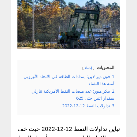
المحتويات
إخفاء
1
فون دير لاين: إمدادات الطاقة في الاتحاد الأوروبي
آمنة هذا الشتاء
2
بيكر هيوز: عدد منصات النفط الأمريكية تنازلي
بمقدار اثنين حتى 625
3
تداولات النفط 12-12-2022
تباين تداولات النفط 12-12-2022 حيث خف