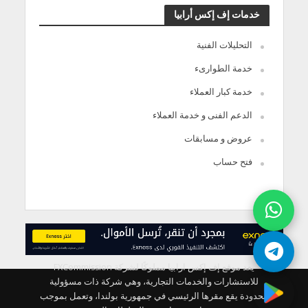
خدمات إف إكس أرابيا
التحليلات الفنية
خدمة الطوارىء
خدمة كبار العملاء
الدعم الفنى و خدمة العملاء
عروض و مسابقات
فتح حساب
يعد موقع إف إكس ارابيا مملوكًا لشركة FXCommission
للاستشارات والخدمات التجارية، وهي شركة ذات مسؤولية
محدودة يقع مقرها الرئيسي في جمهورية بولندا، وتعمل بموجب