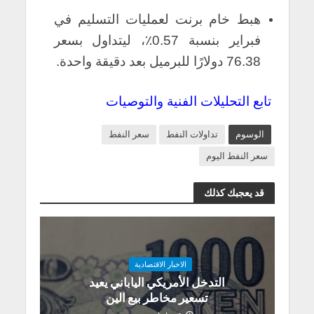
هبط خام برنت لعمليات التسليم في
فبراير بنسبة 0.57٪، ليتداول بسعر
76.38 دولارًا للبرميل بعد دقيقة واحدة.
تابع التحليلات الفنية والتوصيات
الوسوم
تداولات النفط
سعر النفط
سعر النفط اليوم
قد يعجبك كذلك
الاخبار الاقتصادية
التدخل الأمريكي الياباني يعيد
تسعير مخاطر بيع الين