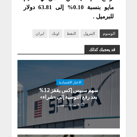
مايو بنسبة 0.10% إلى 63.81 دولار
للبرميل .
الوسوم
البترول
النفط
اوبك
ايران
قد يعجبك كذلك
الاخبار الاقتصادية
سهم سبيس إكس يقفز 12%
بعد رفع التوصية إلى «شراء»
9 ساعات مضى