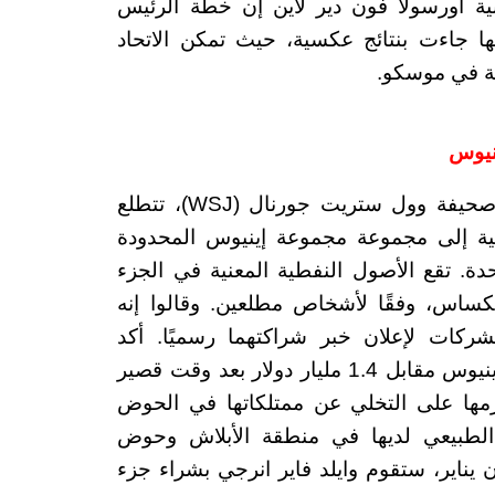
ة أورسولا فون دير لاين إن خطة الرئيس
ها جاءت بنتائج عكسية، حيث تمكن الاتحاد
اقة في موسكو.
ينيوس
في أخبار اخرى، ووفقًا لإصدار يوم الثلاثاء من صحيفة وول ستريت جورنال (WSJ)، تتطلع
ية إلى مجموعة مجموعة إينيوس المحدودة
حدة. تقع الأصول النفطية المعنية في الجزء
ساس، وفقًا لأشخاص مطلعين. وقالوا إنه
شركات لإعلان خبر شراكتهما رسميًا. أكد
تشيسابيك بيع العقارات المذكورة أعلاه لشركة إينيوس مقابل 1.4 مليار دولار بعد وقت قصير
ها على التخلي عن ممتلكاتها في الحوض
 الطبيعي لديها في منطقة الأبلاش وحوض
 يناير، ستقوم وايلد فاير انرجي بشراء جزء