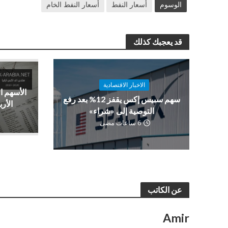
الوسوم
أسعار النفط
أسعار النفط الخام
قد يعجبك كذلك
الاخبار الاقتصادية
الأسهم ا
سهم سبيس إكس يقفز 12% بعد رفع
الأرب
التوصية إلى «شراء»
6 ساعات مضى
عن الكاتب
Amir