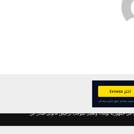
ودة يقع مقرها الرئيسي في جمهورية بولندا، وتعمل بموجب ترخيص قانوني صادر عن