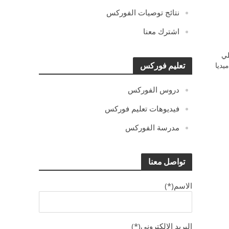
نتائج توصيات الفوركس
اشترك معنا
ي
يديا
تعليم فوركس
دروس الفوركس
فيديوهات تعليم فوركس
مدرسة الفوركس
تواصل معنا
الاسم(*)
البريد الالكترونى(*)