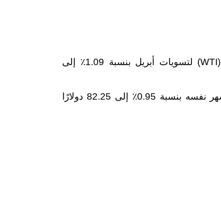
انخفض سعر برميل غرب تكساس الوسيط (WTI) لتسويات أبريل بنسبة 1.09٪ إلى
انخفضت العقود الآجلة لخام برنت تسليم الشهر نفسه بنسبة 0.95٪ إلى 82.25 دولارًا