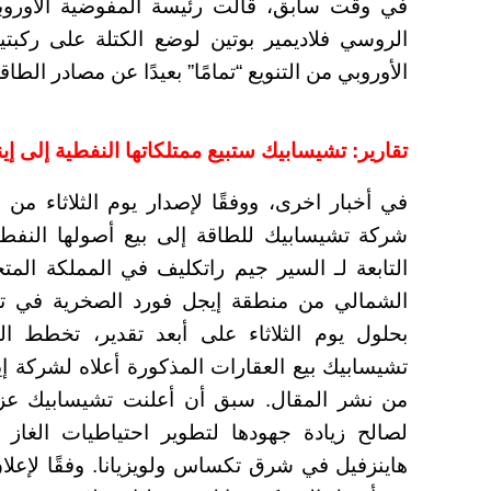
في وقت سابق، قالت رئيسة المفوضية الأوروبي
الروسي فلاديمير بوتين لوضع الكتلة على ركبتي
الأوروبي من التنويع “تمامًا” بعيدًا عن مصادر الط
تقارير: تشيسابيك ستبيع ممتلكاتها النفطية إلى إ
شركة تشيسابيك للطاقة إلى بيع أصولها النفط
التابعة لـ السير جيم راتكليف في المملكة المت
الشمالي من منطقة إيجل فورد الصخرية في تك
بحلول يوم الثلاثاء على أبعد تقدير، تخطط ال
من نشر المقال. سبق أن أعلنت تشيسابيك عزم
لصالح زيادة جهودها لتطوير احتياطيات الغاز
هاينزفيل في شرق تكساس ولويزيانا. وفقًا لإعلان