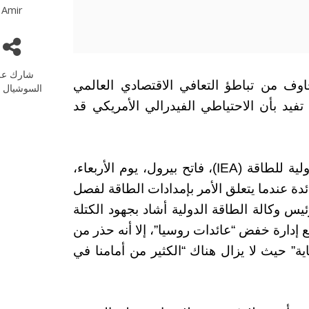
Amir
شارك عل
النفط 22-02-2023 وسط مخاوف من تباطؤ التعافي الاقتصادي العالمي
السوشيال م
تفيد بأن الاحتياطي الفيدرالي الأمريكي قد
في غضون ذلك، قال المدير التنفيذي للوكالة الدولية للطاقة (IEA)، فاتح بيرول، يوم الأربعاء،
ائدة عندما يتعلق الأمر بإمدادات الطاقة لفصل
 الرغم من أن رئيس وكالة الطاقة الدولية أشاد بجهود الكتلة
مع إدارة خفض “عائدات روسيا”، إلا أنه حذر من
غاية” حيث لا يزال هناك “الكثير من أمامنا في