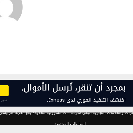
ف إكس ارابيا مملوكًا لشركة FXCommission للاستشارات والخدمات التجارية، وهي شركة ذات مسؤولية محد
السلطات المختصة.