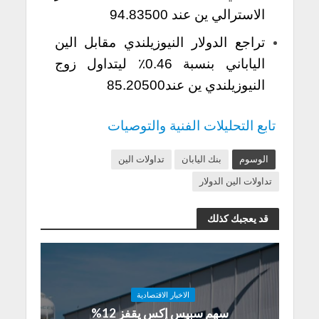
الاسترالي ين عند 94.83500
تراجع الدولار النيوزيلندي مقابل الين
الياباني بنسبة 0.46٪ ليتداول زوج
النيوزيلندي ين عند85.20500
تابع التحليلات الفنية والتوصيات
الوسوم
بنك اليابان
تداولات الين
تداولات الين الدولار
قد يعجبك كذلك
الاخبار الاقتصادية
سهم سبيس إكس يقفز 12%