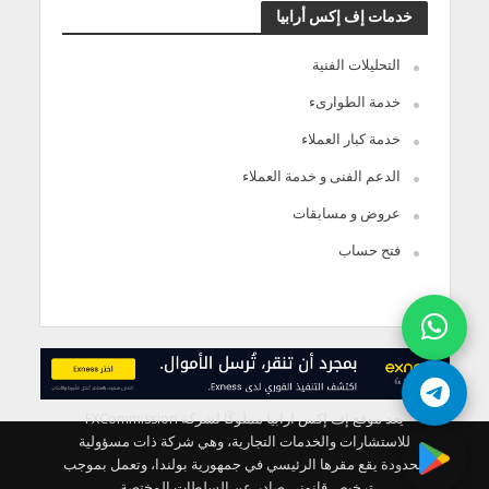
خدمات إف إكس أرابيا
التحليلات الفنية
خدمة الطوارىء
خدمة كبار العملاء
الدعم الفنى و خدمة العملاء
عروض و مسابقات
فتح حساب
يعد موقع إف إكس ارابيا مملوكًا لشركة FXCommission
للاستشارات والخدمات التجارية، وهي شركة ذات مسؤولية
محدودة يقع مقرها الرئيسي في جمهورية بولندا، وتعمل بموجب
ترخيص قانوني صادر عن السلطات المختصة.