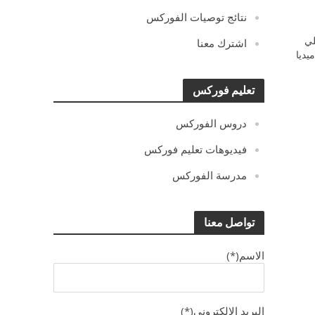
نتائج توصيات الفوركس
ي
اشترك معنا
يديا
تعليم فوركس
دروس الفوركس
فيديوهات تعليم فوركس
مدرسة الفوركس
تواصل معنا
الاسم(*)
البريد الالكترونى(*)