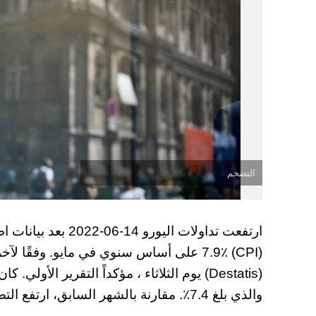
التضخم
ارتفعت تداولات اليور
(CPI) 7.9٪ على أساس سنوي في مايو. وفقًا
(Destatis) يوم الثلاثاء ، مؤكداً التقرير ال
والذي بلغ 7.4٪. مقارنة بالشهر السابق، ارتفع التضخم بنسبة 0.9٪.