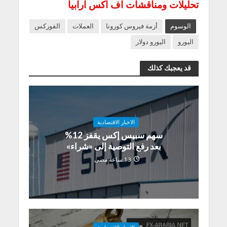
تحليلات ومناقشات اف اكس ارابيا
الوسوم
أزمة فيروس كورونا
العملات
الفوركس
اليورو
اليورو دولار
قد يعجبك كذلك
الاخبار الاقتصادية
سهم سبيس إكس يقفز 12%
بعد رفع التوصية إلى «شراء»
13 ساعة مضى