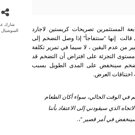
شارك عل
ليورو 28-11-2022 وسط متابعة المستثمرين تصريحات كريستين لاجارد
السوشيال م
ي قالت إنها “ستتفاجأ” إذا وصل التضخم إلى
بير من عدم اليقين ، لا سيما في تمرير تكلفة
 مستوى التجزئة على افتراض أن التضخم قد
لتضخم سينخفض على المدى الطويل بسبب
 اختناقات العرض.
خم في الوقت الحالي، سواء أكان الطعام
اتجاه الذي سيقودني إلى الاعتقاد بأننا
سينخفض في أمر قصير “،.