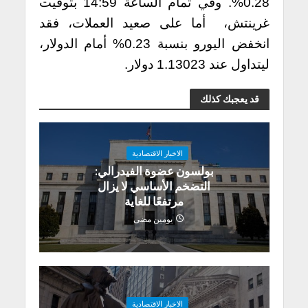
0.28%. وفي تمام الساعة 14:59 بتوقيت
غرينتش، أما على صعيد العملات، فقد
انخفض اليورو بنسبة 0.23% أمام الدولار،
ليتداول عند 1.13023 دولار.
قد يعجبك كذلك
الاخبار الاقتصادية
بولسون عضوة الفيدرالي:
التضخم الأساسي لا يزال
مرتفعًا للغاية
يومين مضى
الاخبار الاقتصادية