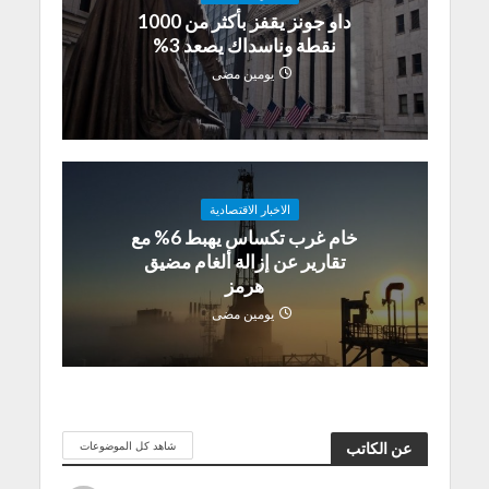
داو جونز يقفز بأكثر من 1000
نقطة وناسداك يصعد 3%
يومين مضى
الاخبار الاقتصادية
خام غرب تكساس يهبط 6% مع
تقارير عن إزالة ألغام مضيق
هرمز
يومين مضى
شاهد كل الموضوعات
عن الكاتب