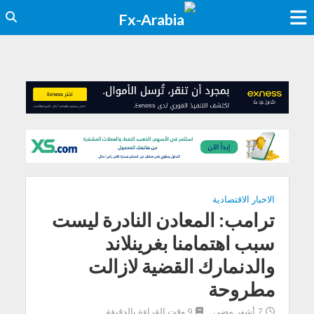
الاخبار الاقتصادية
ترامب: المعادن النادرة ليست
سبب اهتمامنا بغرينلاند
والدنمارك القضية لازالت
مطروحة
7 أشهر مضى
9 وقت القراءة بالدقيقة