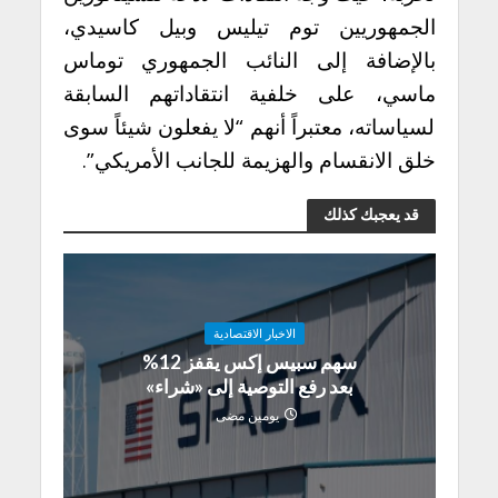
الجمهوريين توم تيليس وبيل كاسيدي،
بالإضافة إلى النائب الجمهوري توماس
ماسي، على خلفية انتقاداتهم السابقة
لسياساته، معتبراً أنهم “لا يفعلون شيئاً سوى
خلق الانقسام والهزيمة للجانب الأمريكي”.
قد يعجبك كذلك
الاخبار الاقتصادية
سهم سبيس إكس يقفز 12%
بعد رفع التوصية إلى «شراء»
يومين مضى