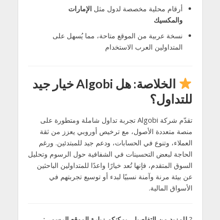
أرقام محلية مخصصة لدول مثل
الإمارات
والمكسيك
نسخة عربية من الموقع متاحة، مما يُسهل على
المتداولين العرب الاستخدام
الخلاصة: هل Algobi خيار جيد
للتداول؟
تقدّم شركة Algobi تجربة تداول شاملة ومتطورة على
منصة متعددة الأصول، مع ترخيص أوروبي يعزز من ثقة
العملاء، وتنوع في الحسابات، ودعم جيد للمبتدئين. ورغم
الحاجة لبعض التحسينات في الشفافية حول الرسوم وتحليل
السوق المتقدم، فإنها تُعد خيارًا واعدًا للمتداولين الباحثين
عن بيئة مرنة وآمنة نسبيًا لبدء أو توسيع تجربتهم في
الأسواق المالية.
?
للمزيد من التفاصيل، يمكنكم زيارة الموقع الرسمي: