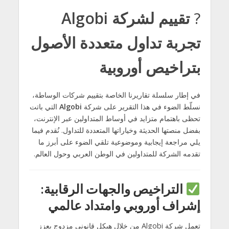
?
تقييم لشركة Algobi
تجربة تداول متعددة الأصول
بتراخيص أوروبية
في إطار سلسلة تقاريرنا الخاصة بتقييم شركات الوساطة،
نسلّط الضوء في هذا التقرير على شركة
Algobi
التي باتت
تحظى باهتمام متزايد في أوساط المتداولين عبر الإنترنت،
بفضل منصتها الحديثة وخياراتها المتعددة للتداول. نُقدم فيما
يلي مراجعة إيجابية وموضوعية تلقي الضوء على أبرز ما
تقدمه الشركة للمتداولين في الوطن العربي وحول العالم.
التراخيص والجهات الرقابية:
إشراف أوروبي وامتداد عالمي
تعمل شركة Algobi من خلال هيكل قانوني مزدوج يعزز