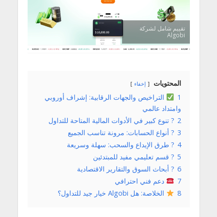
تقييم شامل لشركة
Algobi
المحتويات
إخفاء
1
التراخيص والجهات الرقابية: إشراف أوروبي
وامتداد عالمي
2
? تنوع كبير في الأدوات المالية المتاحة للتداول
3
? أنواع الحسابات: مرونة تناسب الجميع
4
? طرق الإيداع والسحب: سهلة وسريعة
5
? قسم تعليمي مفيد للمبتدئين
6
? أبحاث السوق والتقارير الاقتصادية
7
دعم فني احترافي
8
الخلاصة: هل Algobi خيار جيد للتداول؟