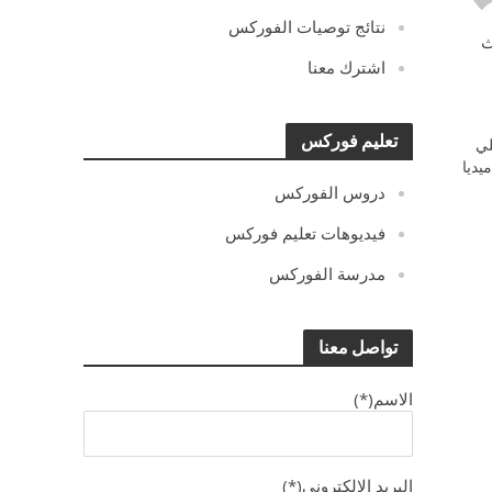
نتائج توصيات الفوركس
ث
اشترك معنا
تعليم فوركس
ي
يديا
دروس الفوركس
فيديوهات تعليم فوركس
مدرسة الفوركس
تواصل معنا
الاسم(*)
البريد الالكترونى(*)