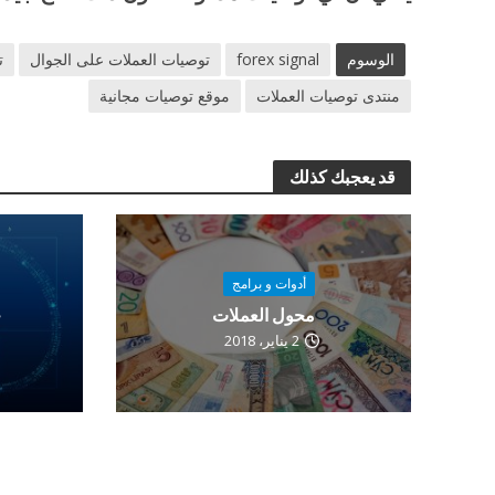
الوسوم
forex signal
توصيات العملات على الجوال
ت
منتدى توصيات العملات
موقع توصيات مجانية
قد يعجبك كذلك
أدوات و برامج
محول العملات
ح
2 يناير، 2018