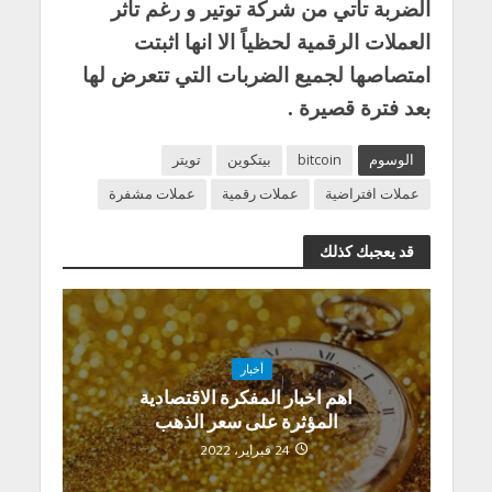
الضربة تأتي من شركة توتير و رغم تأثر
العملات الرقمية لحظياً الا انها اثبتت
امتصاصها لجميع الضربات التي تتعرض لها
بعد فترة قصيرة .
الوسوم
bitcoin
بيتكوين
تويتر
عملات افتراضية
عملات رقمية
عملات مشفرة
قد يعجبك كذلك
أخبار
اهم اخبار المفكرة الاقتصادية
المؤثرة على سعر الذهب
24 فبراير، 2022