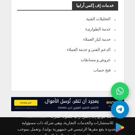
خدمات إف إكس أرابيا
التحليلات الفنية
خدمة الطوارىء
خدمة كبار العملاء
الدعم الفنى و خدمة العملاء
عروض و مسابقات
فتح حساب
يعد موقع إف إكس ارابيا مملوكًا لشركة FXCommission
للاستشارات والخدمات التجارية، وهي شركة ذات مسؤولية
محدودة يقع مقرها الرئيسي في جمهورية بولندا، وتعمل بموجب