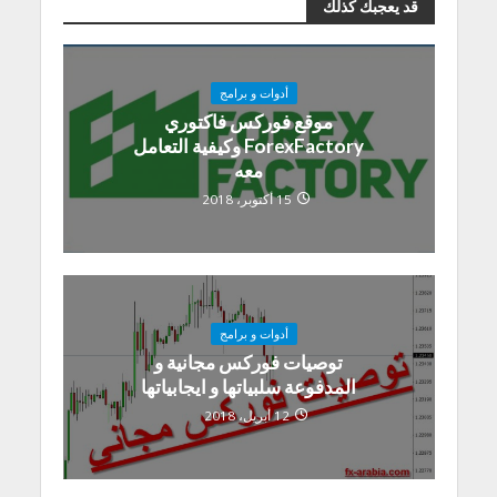
قد يعجبك كذلك
أدوات و برامج
موقع فوركس فاكتوري
ForexFactory وكيفية التعامل
معه
15 أكتوبر، 2018
أدوات و برامج
توصيات فوركس مجانية و
المدفوعة سلبياتها و ايجابياتها
12 أبريل، 2018