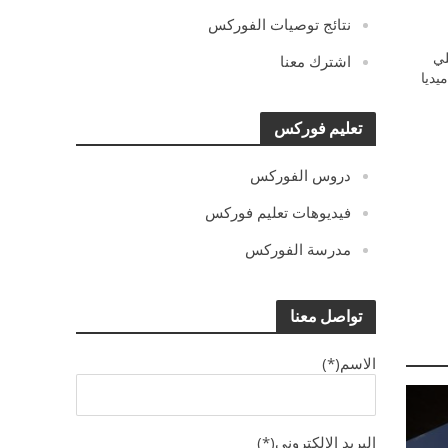
نتائج توصيات الفوركس
ي
اشترك معنا
يديا
تعليم فوركس
دروس الفوركس
فيديوهات تعليم فوركس
مدرسة الفوركس
تواصل معنا
الاسم(*)
البريد الالكترونى(*)