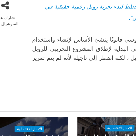
طط لبدء تجربة روبل رقمية حقيقية في
”.
شارك عل
السوشيال م
روسي قانونًا ينشئ الأساس لإنشاء واستخدام
البداية لإطلاق المشروع التجريبي للروبل
ن” و 13 مصرفاً في أبريل ، لكنه اضطر إلى تأجيله لأنه لم يتم تمرير
الاخبار الاقتصادية
الاخبار الاقتصادية