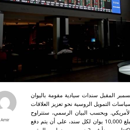
يسمبر المقبل سندات سيادية مقومة باليوان
ياسات التمويل الروسية نحو تعزيز العلاقات
 الأمريكي. وبحسب البيان الرسمي، ستتراوح
Amir
آجال السندات بين 3 و7 سنوات، بقيمة اسمية تبلغ 10,000 يوان لكل سند، على أن يتم دفع
الكوبون كل 182 يومًا. كما أوضحت الوزارة أن الاكتتاب سيبدأ في 2 ديسمبر، بينما من المقرر