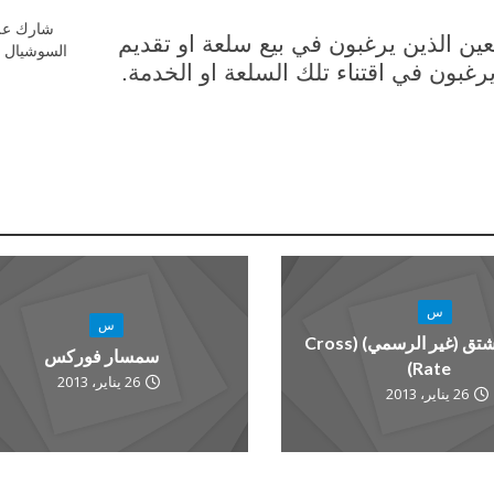
شارك عل
ين الذين يرغبون في بيع سلعة او تقديم
السوشيال م
غبون في اقتناء تلك السلعة او الخدمة.
س
س
سعر المشتق (غير الرسمي) (Cross
سمسار فوركس
Rate)
26 يناير، 2013
26 يناير، 2013