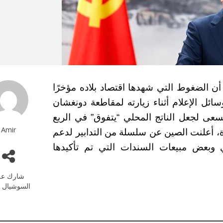
ن الضغوط التي شهدها اقتصاد بلاده مؤخرًا
20. وخلال حديثه لوسائل الإعلام أثناء زيارته لمقاطعة دونغشان
 لجعل الناتج المحلي “يتفوق” في الربع
Amir
ة، أعلنت الصين عن سلسلة من التدابير لدعم
 وبعض مبيعات السندات التي تم تأكيدها
شارك عل
السوشيال م