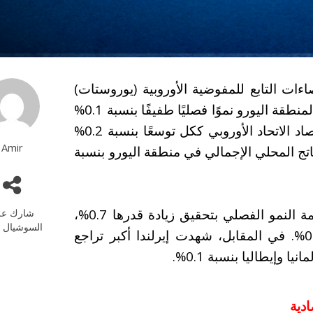
ءات التابع للمفوضية الأوروبية (يوروستات)
اليوم الأربعاء عن تسجيل الناتج المحلي الإجمالي لمنطقة اليورو نموًا فصليًا طفيفًا بنسبة 0.1%
خلال الربع الثاني من عام 2025، بينما سجّل اقتصاد الاتحاد الأوروبي ككل توسعًا بنسبة 0.2%
Amir
تج المحلي الإجمالي في منطقة اليورو بنسبة
على مستوى الدول الأعضاء، تصدرت إسبانيا قائمة النمو الفصلي بتحقيق زيادة قدرها 0.7%،
شارك عل
السوشيال م
تلتها البرتغال بنسبة 0.6%، ثم إستونيا بنسبة 0.5%. في المقابل، شهدت إيرلندا أكبر تراجع
دية