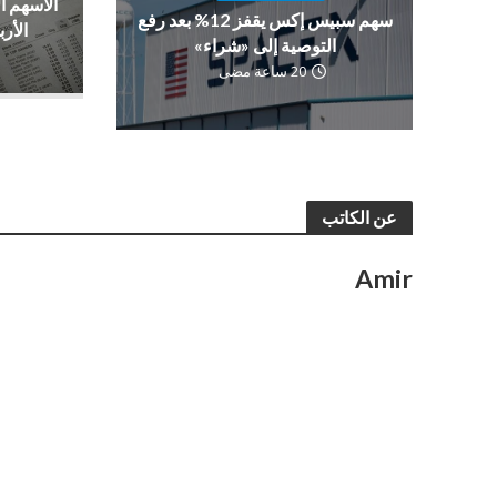
الأسهم ا
سهم سبيس إكس يقفز 12% بعد رفع
الأرب
التوصية إلى «شراء»
20 ساعة مضى
عن الكاتب
Amir