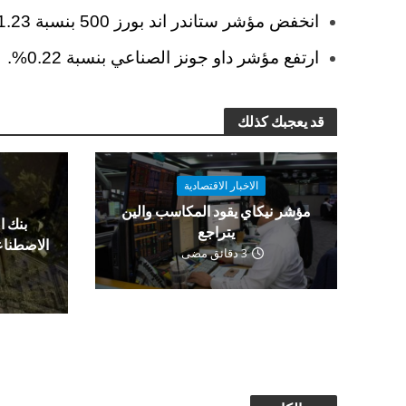
انخفض مؤشر ستاندر اند بورز 500 بنسبة 1.23%.
ارتفع مؤشر داو جونز الصناعي بنسبة 0.22%.
قد يعجبك كذلك
الاخبار الاقتصادية
مؤشر نيكاي يقود المكاسب والين
بنك ا
يتراجع
الاصطناع
3 دقائق مضى