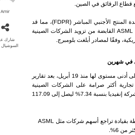
ع قطاع الرقائق في الصين.
Amir
على وجه التحديد، قد تلجأ البيت الأبيض إلى قاعدة المنتج الأجنبي المباشر (FDPR)، مما قد
يمنع شركات مثل شركة طوكيو إلكترون وشركة ASML القابضة من تزويد الشركات الصينية
شارك عل
كية، وفقًا لمصادر أبلغت بلومبرج.
السوشيال م
تراجعت أسهم شركة إنفيديا يوم الأربعاء، لتصل إلى أدنى مستوى لها منذ 19 أبريل، بعد تقارير
جارية أكثر صرامة على الشركات الصينية
انخفض سهم شركة إنفيديا بنسبة 7.34% ليصل إلى 117.09
تراجع مؤشر ناسداك بنسبة 2.42% أو 493 نقطة بقيادة تراجع أسهم شركات مثل ASML
 من 6%.