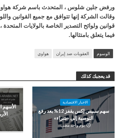
ورفض جلين شلوس ، المتحدث باسم شركة هواوي 
وقالت الشركة إنها تتوافق مع جميع القوانين واللوا
قوانين ولوائح التصدير الخاصة بالولايات المتحدة 
فيما يتعلق بامتثالها.
الوسوم
العقوبات ضد إيران
هواوي
قد يعجبك كذلك
الاخبار الاقتصادية
الأسهم ا
سهم سبيس إكس يقفز 12% بعد رفع
الأرب
التوصية إلى «شراء»
يوم واحد مضى