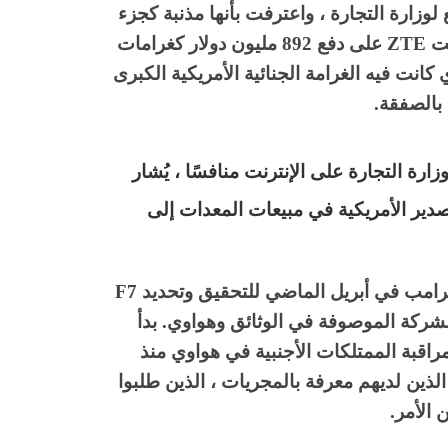
لوزارة التجارة ، واعترفت بأنها مذنبة كجزء
من اتفاقية انتهاك العقوبات مع وزارة العدل. وافقت ZTE على دفع 892 مليون دولار كغرامات
نت فيه الغرامة الجنائية الأمريكية الكبرى
بالصفقة.
 موقع وزارة التجارة على الإنترنت منافسًا ، يُشار
ا ضوابط التصدير الأمريكية في مبيعات المعدات إلى
دفعت مجموعة من المشرعين الجمهوريين إدارة ترامب في أبريل الماضي للتحقيق وتحديد F7
 الشركة الموصوفة في الوثائق وهواوي. بدأ
اقبة الممتلكات الأجنبية في هواوي منذ
لأشخاص الذين لديهم معرفة بالمجريات ، الذين طلبوا
الأمر.