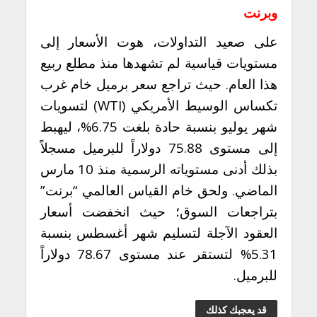
وبرنت
على صعيد التداولات، هوت الأسعار إلى
مستويات قياسية لم تشهدها منذ مطلع ربيع
هذا العام. حيث
تراجع سعر برميل خام غرب
تكساس الوسيط الأمريكي (WTI) لتسويات
شهر يوليو بنسبة حادة بلغت 6.75%، ليهبط
إلى مستوى 75.88 دولاراً للبرميل مسجلاً
بذلك أدنى مستوياته الرسمية منذ 10 مارس
الماضي.
ولحق خام القياس العالمي “برنت”
بتراجعات السوق؛ حيث انخفضت أسعار
العقود الآجلة لتسليم شهر أغسطس بنسبة
5.31% لتستقر عند مستوى 78.67 دولاراً
للبرميل.
قد يعجبك كذلك