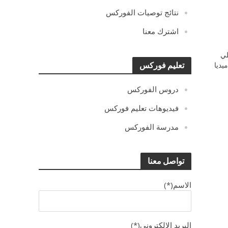
نتائج توصيات الفوركس
اشترك معنا
ي
يديا
تعليم فوركس
دروس الفوركس
فيديوهات تعليم فوركس
مدرسة الفوركس
تواصل معنا
الاسم(*)
البريد الالكترونى(*)