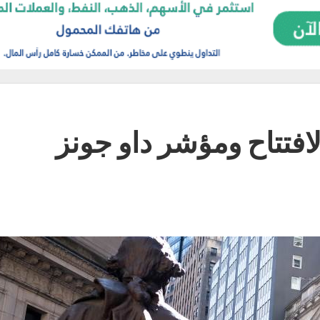
افتتاح ومؤشر داو جونز