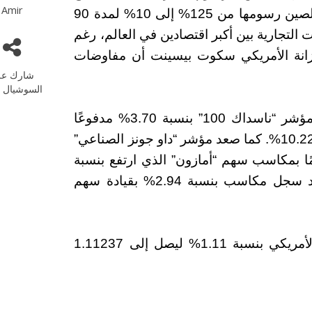
Amir
الصينية من 145% إلى 30%، في حين خفضت الصين رسومها من 125% إلى 10% لمدة 90
ات التجارية بين أكبر اقتصادين في العالم، رغم
خزانة الأمريكي سكوت بيسينت أن مفاوضات
شارك عل
السوشيال م
في تمام الساعة 13:30 بتوقيت غرينتش، قفز مؤشر “ناسداك 100” بنسبة 3.70% مدفوعًا
بارتفاع سهم شركة “أولد دومينيون للنقل” بنسبة 10.22%. كما صعد مؤشر “داو جونز الصناعي”
عادل 1,071 نقطة، مدعومًا بمكاسب سهم “أمازون” الذي ارتفع بنسبة
8.63%. أما مؤشر “ستاندرد آند بورز 500″، فقد سجل مكاسب بنسبة 2.94% بقيادة سهم
على صعيد العملات، تراجع اليورو أمام الدولار الأمريكي بنسبة 1.11% ليصل إلى 1.11237