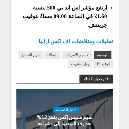
ارتفع مؤشر اس اند بي 500 بنسبة
1.60٪ في الساعة 09:00 مساءً بتوقيت
جرينتش.
تحليلات ومناقشات اف اكس ارابيا
الوسوم
الاسهم الامريكية
البطالة
حزم التحفيز
كوفيد-19
وول ستريت
قد يعجبك كذلك
الاخبار الاقتصادية
سهم سبيس إكس يقفز 12%
بعد رفع التوصية إلى «شراء»