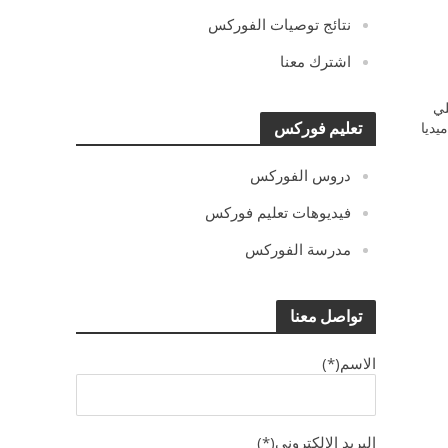
نتائج توصيات الفوركس
اشترك معنا
ي
يديا
تعليم فوركس
دروس الفوركس
فيديوهات تعليم فوركس
مدرسة الفوركس
تواصل معنا
الاسم(*)
البريد الالكترونى(*)