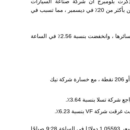
وقت سابق ، ذكرت بلومبرج أن شركة صناعة السيارات
الكهربائية تخطط لخفض إنتاج الطراز Y في الصين بأكثر من 20٪ في ديسمبر ، مما تسبب في
بعد رفض الشركة للتقرير، خفضت أسهم تسلا خسائرها ، وانخفضت بنسبة 2.56٪ في الساعة
بنسبة 0.62٪ أو 206 نقطة ، مع خسارة شركة نيك
ارتفع اليورو بنسبة 0.25٪ مقابل الدولار ، ليبيع بسعر 1.05593 دولارًا في الساعة 9:28 صباحًا