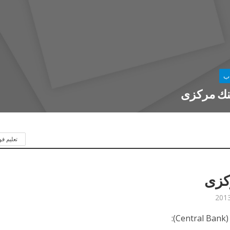
ب
نك مركزى
تعليم ف
كزى
):