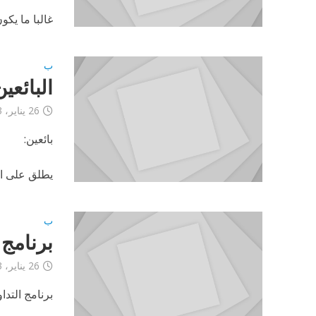
غالبا ما يك
ب
البائعين
26 يناير، 2013
بائعين:
يطلق على الب
ب
برنامج 
26 يناير، 2013
برنامج التداول (terminal