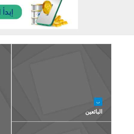
ب
البائعين