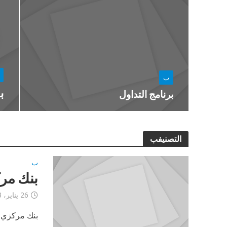
ب
ب
برنامج التداول
التصنيفب
ب
بنك مر
26 يناير، 2013
بنك مركزي (Central Bank