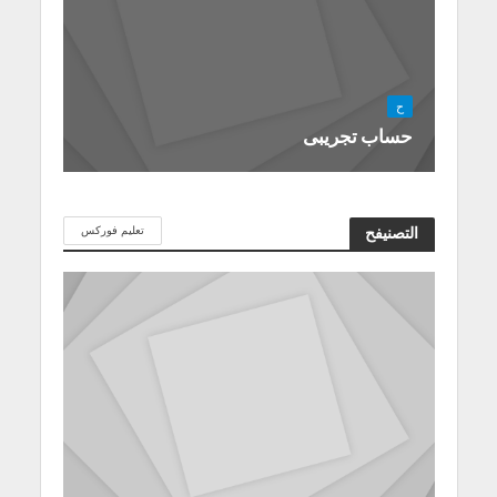
ح
حساب تجريبى
تعليم فوركس
التصنيفح