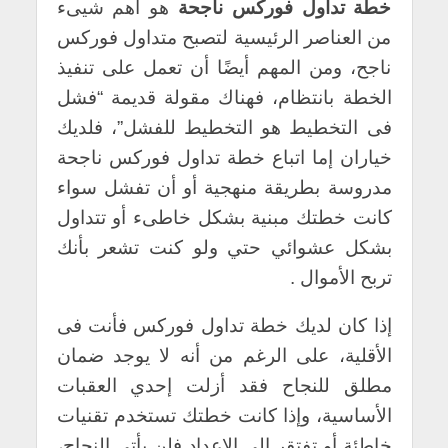
خطة تداول فوركس ناجحة
هو اهم شيىء
من العناصر الرئيسية لتصبح متداول فوركس
ناجح، ومن المهم أيضًا أن تعمل على تنفيذ
الخطة بانتظام، فهناك مقولة قديمة “فشل
فى التخطيط هو التخطيط للفشل”، فلديك
خياران إما اتباع خطة تداول فوركس ناجحة
مدروسة بطريقة منهجية أو أن تفشل سواء
كانت خطتك مبنية بشكل خاطىء أو تتداول
بشكل عشوائي حتي ولو كنت تشعر بأنك
تربح الأموال .
إذا كان لديك خطة تداول فوركس فأنت فى
الأقلية، على الرغم من أنه لا يوجد ضمان
مطلق للنجاح فقد أزلت إحدي العقبات
الأساسية، وإذا كانت خطتك تستخدم تقنيات
خاطئة أو تفتقر إلى الاعداد فلن يأتى النجاح،